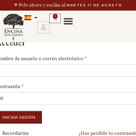
Pide ahora y recibe el
MARTES 11 DE AGOSTO
Skip to main content
0
cceder
ombre de usuario o correo electrónico
*
ontraseña
*
INICIAR SESIÓN
Recordarme
¿Has perdido tu contraseñ