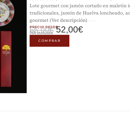
Lote gourmet con jamón cortado en maletín i
tradicionales, jamón de Huelva loncheado, ac
gourmet (Ver descripción)
52,00
€
PRECIO DESDE
65,00
€
IVA incluido
COMPRAR