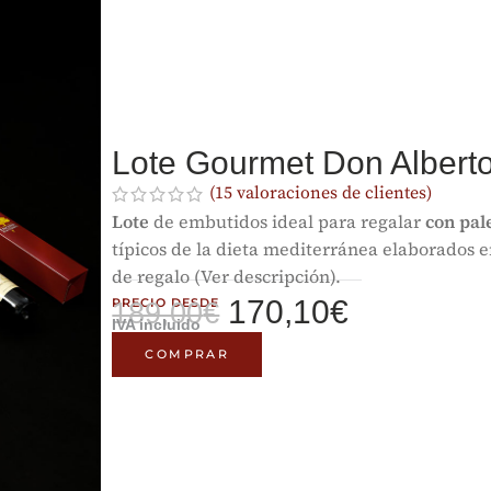
Lote Gourmet Don Albe
(
15
valoraciones de clientes)
Lote
de embutidos ideal para regalar
con pal
típicos de la dieta mediterránea elaborados 
de regalo (Ver descripción).
170,10
€
PRECIO DESDE
189,00
€
IVA incluido
COMPRAR