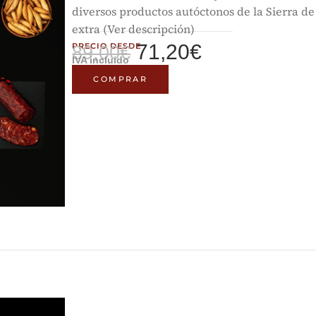
diversos productos autóctonos de la Sierra 
extra (Ver descripción)
71,20
€
PRECIO DESDE
89,00
€
IVA incluido
COMPRAR