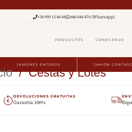
Skip to main content
+34 959 12 86 68
680 846 874 (WhatsApp)
PRODUCTOS
CONÓCENOS
JAMONES ENTEROS
JAMÓN CORTAD
icio
/
Cestas y Lotes
DEVOLUCIONES GRATUITAS
ENV
Garantía 100%
Espa