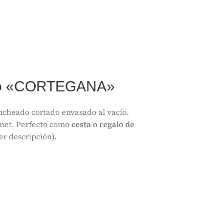
rto «CORTEGANA»
ncheado cortado envasado al vacío.
met. Perfecto como
cesta o regalo de
er descripción).