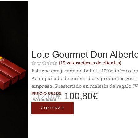
Lote Gourmet Don Albe
(
15
valoraciones de clientes)
Estuche con jamón de bellota 100% ibérico lo
Acompañado de embutidos y productos gour
empresa
. Presentado en maletín de regalo (V
100,80
€
PRECIO DESDE
112,00
€
IVA incluido
COMPRAR