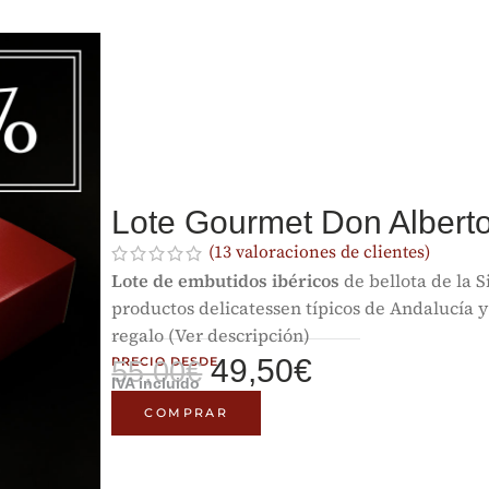
Lote Gourmet Don Albe
(
13
valoraciones de clientes)
Lote de embutidos ibéricos
de bellota de la 
productos delicatessen típicos de Andalucía 
regalo (Ver descripción)
49,50
€
PRECIO DESDE
55,00
€
IVA incluido
COMPRAR