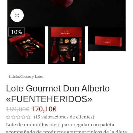
Clic para ampliar
Inicio
/
Cestas y Lotes
Lote Gourmet Don Alberto
«FUENTEHERIDOS»
170,10
€
189,00
€
(
15
valoraciones de clientes)
Lote
de embutidos ideal para regalar
con paleta
acompañado de productos gourmet típicos de la dieta