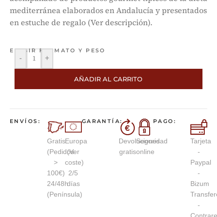
mediterránea elaborados en Andalucía y presentados
en estuche de regalo (Ver descripción).
ELEGIR FORMATO Y PESO
-
+
AÑADIR AL CARRITO
ENVÍOS:
GARANTÍA:
PAGO:
Gratis
Europa
Devoluciones
Seguridad
Tarjeta
(Pedidos
(Ver
gratis
online
-
>
coste)
Paypal
100€)
2/5
-
24/48h
días
Bizum
(Península)
Transfer
-
Contrar