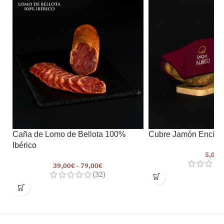
Caña de Lomo de Bellota 100%
Cubre Jamón Encina 
Ibérico
5,00
€
39,00
€
-
79,00
€
(32)