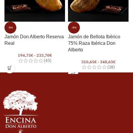
-5%
-5%
Jamón Don Alberto Reserva
Jamón de Bellota Ibérico
Real
75% Raza Ibérica Don
Alberto
194,75
€
-
233,70
€
(45)
310,65
€
-
348,65
€
(38)