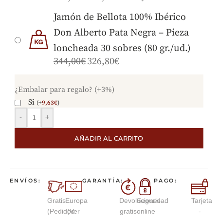
Jamón de Bellota 100% Ibérico
Don Alberto Pata Negra – Pieza
loncheada 30 sobres (80 gr./ud.)
344,00
€
326,80
€
¿Embalar para regalo? (+3%)
Si
(
+
9,63
€
)
-
+
AÑADIR AL CARRITO
ENVÍOS:
GARANTÍA:
PAGO:
Gratis
Europa
Devoluciones
Seguridad
Tarjeta
(Pedidos
(Ver
gratis
online
-