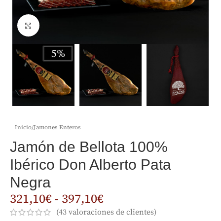
Clic para ampliar
Inicio
/
Jamones Enteros
Jamón de Bellota 100%
Ibérico Don Alberto Pata
Negra
321,10
€
-
397,10
€
(
43
valoraciones de clientes)