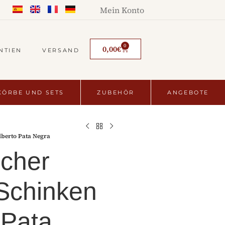
Mein Konto
0
0,00
€
NTIEN
VERSAND
ÖRBE UND SETS
ZUBEHÖR
ANGEBOTE
lberto Pata Negra
scher
Schinken
 Pata