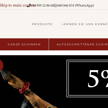
Skip to main content
+34 959 12 86 68
680 846 874 (WhatsApp)
PRODUKTE
LERNEN SIE UNS KENN
GANZE SCHINKEN
AUFGESCHNITTENER SCHI