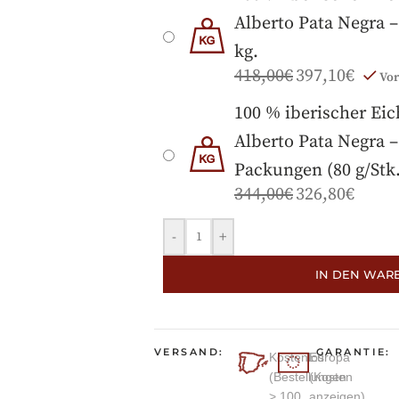
Alberto Pata Negra –
kg.
418,00
€
397,10
€
Vor
100 % iberischer Ei
Alberto Pata Negra –
Packungen (80 g/Stk.
344,00
€
326,80
€
-
+
IN DEN WAR
VERSAND:
GARANTIE:
Kostenlos
Europa
(Bestellungen
(Kosten
> 100
anzeigen)