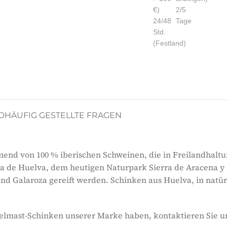
€)
2/5
24/48
Tage
Std.
(Festland)
D
HÄUFIG GESTELLTE FRAGEN
mend von 100 % iberischen Schweinen, die in Freilandhal
ra de Huelva, dem heutigen Naturpark Sierra de Aracena y
und Galaroza gereift werden. Schinken aus Huelva, in na
elmast-Schinken unserer Marke haben, kontaktieren Sie u