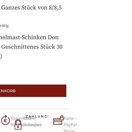
 Ganzes Stück von 8/8,5
rätig
chelmast-Schinken Don
 Geschnittenes Stück 30
)
ENKORB
ZAHLUNG:
Kostenlose
Online-
Karte -
Rücksendungen
Sicherheit
PayPal -
Bizum