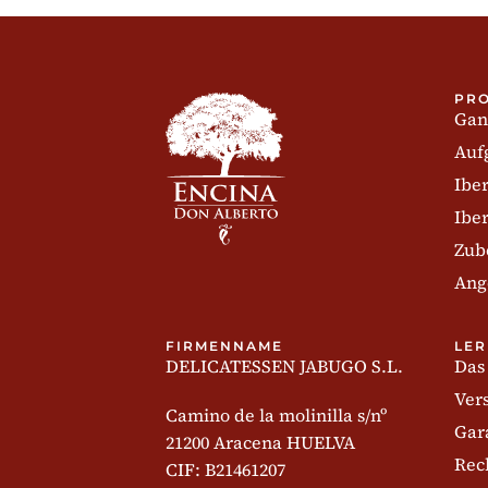
PR
Gan
Auf
Ibe
Ibe
Zub
Ang
FIRMENNAME
LER
DELICATESSEN JABUGO S.L.
Das
Ver
Camino de la molinilla s/nº
Gar
21200 Aracena HUELVA
Rec
CIF: B21461207