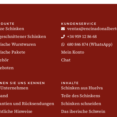
ODUKTE
KUNDENSERVICE
ze Schinken
ventas@encinadonalbert
geschnittener Schinken
+34 959 12 86 68
rische Wurstwaren
680 846 874 (WhatsApp)
rische Pakete
Mein Konto
ehör
Chat
eboten
NEN SIE UNS KENNEN
INHALTE
 Unternehmen
Schinken aus Huelva
sand
Teile des Schinkens
antien und Rücksendungen
Schinken schneiden
htliche Hinweise
Das iberische Schwein