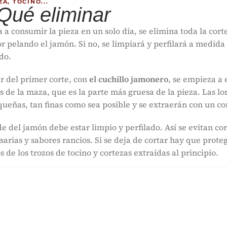
A, TOCINO...
 Qué eliminar
a a consumir la pieza en un solo día, se elimina toda la cort
or pelando el jamón. Si no, se limpiará y perfilará a medida
do.
ir del primer corte, con
el cuchillo jamonero
, se empieza a 
s de la maza, que es la parte más gruesa de la pieza. Las l
queñas, tan finas como sea posible y se extraerán con un cor
de del jamón debe estar limpio y perfilado. Así se evitan co
sarias y sabores rancios. Si se deja de cortar hay que prote
s de los trozos de tocino y cortezas extraídas al principio.