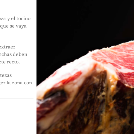
eza y el tocino
 que se vaya
extraer
onchas deben
te recto.
rtezas
ger la zona con