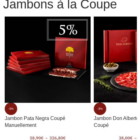
Jambons à la Coupe
-5%
-5%
Jambon Pata Negra Coupé
Jambon Don Alberto
Manuellement
Coupé
58,90
€
–
326,80
€
38,00
€
–