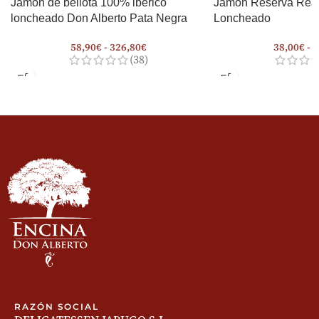
Jamón de bellota 100% ibérico
Jamón Reserva Real
loncheado Don Alberto Pata Negra
Loncheado
58,90
€
-
326,80
€
38,00
€
-
2
(38)
RAZÓN SOCIAL