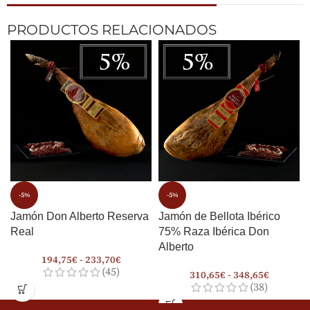
PRODUCTOS RELACIONADOS
-5%
-5%
Jamón Don Alberto Reserva
Jamón de Bellota Ibérico
Real
75% Raza Ibérica Don
Alberto
194,75
€
-
233,70
€
(45)
310,65
€
-
348,65
€
(38)