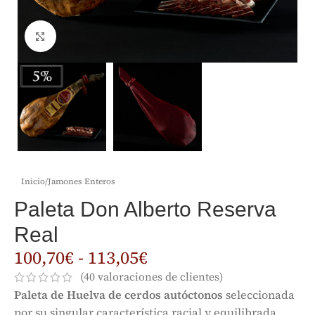
Clic para ampliar
Inicio
/
Jamones Enteros
Paleta Don Alberto Reserva
Real
100,70
€
-
113,05
€
(
40
valoraciones de clientes)
Paleta de Huelva de cerdos autóctonos
seleccionada
por su singular característica racial y equilibrada