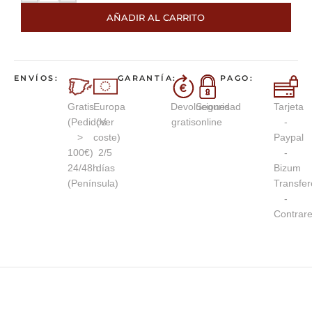
AÑADIR AL CARRITO
ENVÍOS:
GARANTÍA:
PAGO:
Gratis
Europa
Devoluciones
Seguridad
Tarjeta
(Pedidos
(Ver
gratis
online
-
>
coste)
Paypal
100€)
2/5
-
24/48h
días
Bizum
(Península)
Transfer
-
Contrar