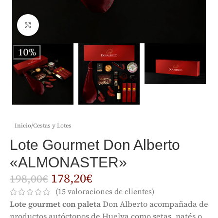
Clic para ampliar
Inicio
/
Cestas y Lotes
Lote Gourmet Don Alberto
«ALMONASTER»
178,20
€
198,00
€
(
15
valoraciones de clientes)
Lote gourmet con paleta
Don Alberto acompañada de
productos autóctonos de Huelva como setas, patés o