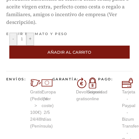
aceite virgen extra, perfecto como cesta o regalo a
familiares, amigos o incentivo de empresa (Ver
descripción).
ELEGIR FORMATO Y PESO
-
+
AÑADIR AL CARRITO
ENVÍOS:
GARANTÍA:
PAGO:
Gratis
Europa
Devoluciones
Seguridad
Tarjeta
(Pedidos
(Ver
gratis
online
-
>
coste)
Paypal
100€)
2/5
-
24/48h
días
Bizum
(Península)
Transfer
-