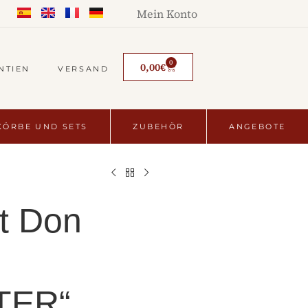
Mein Konto
0
0,00
€
NTIEN
VERSAND
ÖRBE UND SETS
ZUBEHÖR
ANGEBOTE
t Don
TER“