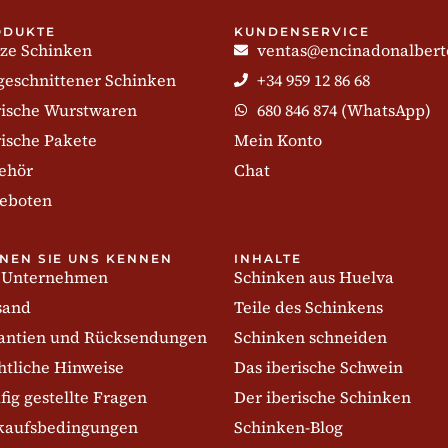
ODUKTE
KUNDENSERVICE
ze Schinken
ventas@encinadonalbert
geschnittener Schinken
+34 959 12 86 68
rische Wurstwaren
680 846 874 (WhatsApp)
rische Pakete
Mein Konto
ehör
Chat
eboten
NEN SIE UNS KENNEN
INHALTE
 Unternehmen
Schinken aus Huelva
sand
Teile des Schinkens
antien und Rücksendungen
Schinken schneiden
htliche Hinweise
Das iberische Schwein
fig gestellte Fragen
Der iberische Schinken
kaufsbedingungen
Schinken-Blog