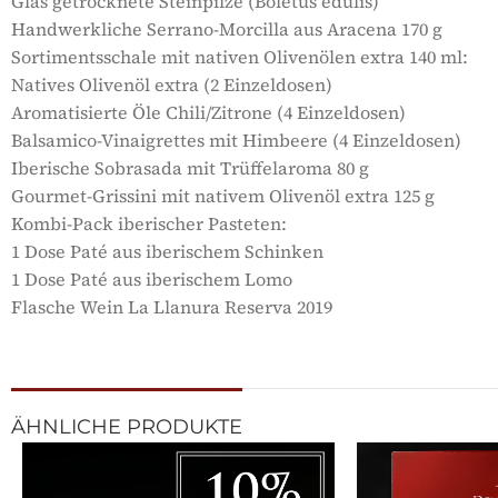
Glas getrocknete Steinpilze (Boletus edulis)
Handwerkliche Serrano-Morcilla aus Aracena 170 g
Sortimentsschale mit nativen Olivenölen extra 140 ml:
Natives Olivenöl extra (2 Einzeldosen)
Aromatisierte Öle Chili/Zitrone (4 Einzeldosen)
Balsamico-Vinaigrettes mit Himbeere (4 Einzeldosen)
Iberische Sobrasada mit Trüffelaroma 80 g
Gourmet-Grissini mit nativem Olivenöl extra 125 g
Kombi-Pack iberischer Pasteten:
1 Dose Paté aus iberischem Schinken
1 Dose Paté aus iberischem Lomo
Flasche Wein La Llanura Reserva 2019
ÄHNLICHE PRODUKTE