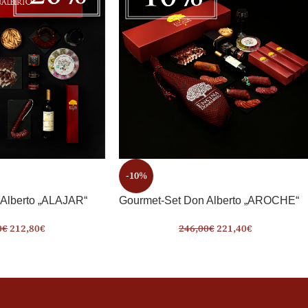
-10%
Alberto „ALAJAR“
Gourmet-Set Don Alberto „AROCHE“
0
€
212,80
€
246,00
€
221,40
€