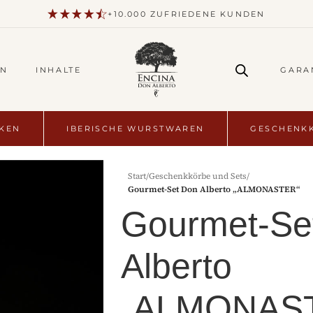
+10.000 ZUFRIEDENE KUNDEN
EN
INHALTE
GARA
NKEN
IBERISCHE WURSTWAREN
GESCHENKK
Start
/
Geschenkkörbe und Sets
/
Gourmet-Set Don Alberto „ALMONASTER“
Gourmet-Se
Alberto
„ALMONAS