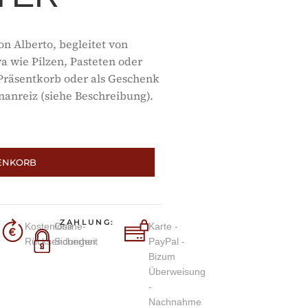
n Alberto, begleitet von
 wie Pilzen, Pasteten oder
 Präsentkorb oder als Geschenk
nanreiz (siehe Beschreibung).
ENKORB
ZAHLUNG:
Kostenlose
Online-
Karte -
Rücksendungen
Sicherheit
PayPal -
Bizum
Überweisung
-
Nachnahme