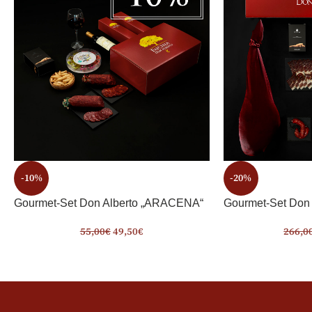
-10%
-20%
Gourmet-Set Don Alberto „ARACENA“
Gourmet-Set Don 
55,00
€
49,50
€
266,0