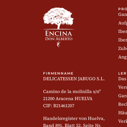
PR
Gan
Auf
Ibe
Ibe
Zub
Ang
FIRMENNAME
LER
DELICATESSEN JABUGO S.L.
Das
Ver
Camino de la molinilla s/nº
Gar
21200 Aracena HUELVA
Rec
CIF: B21461207
Häu
Handelsregister von Huelva,
Ver
Band 891, Blatt 52, Seite Nr.