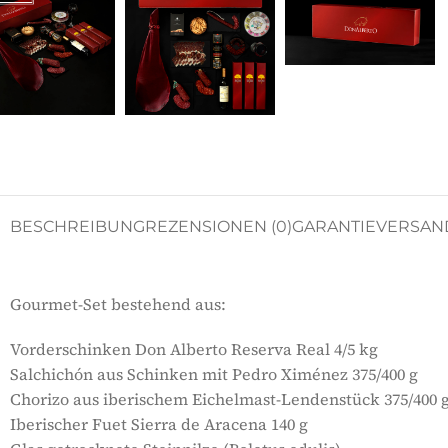
BESCHREIBUNG
REZENSIONEN (0)
GARANTIE
VERSAN
Gourmet-Set bestehend aus:
Vorderschinken Don Alberto Reserva Real 4/5 kg
Salchichón aus Schinken mit Pedro Ximénez 375/400 g
Chorizo aus iberischem Eichelmast-Lendenstück 375/400 
Iberischer Fuet Sierra de Aracena 140 g