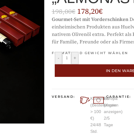
178,20
€
198,00
€
Gourmet-Set mit Vorderschinken
Do
einheimischen Produkten aus Huelva
nativem Olivenöl extra. Perfekt als
für Familie, Freunde oder als Firme
FORMAT UND GEWICHT WÄHLEN
-
+
IN DEN WAR
VERSAND:
GARANTIE:
Kostenlos
Europa
(Bestellungen
(Kosten
> 100
anzeigen)
€)
2/5
24/48
Tage
Std.