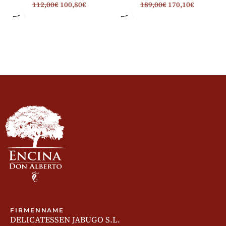
112,00
€
100,80
€
189,00
€
170,10
€
FIRMENNAME
DELICATESSEN JABUGO S.L.