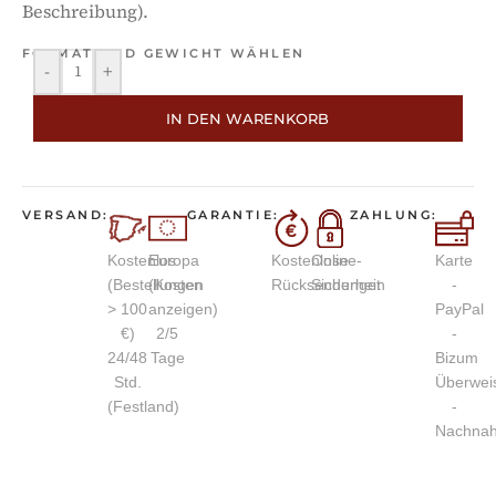
Beschreibung).
FORMAT UND GEWICHT WÄHLEN
-
+
IN DEN WARENKORB
VERSAND:
GARANTIE:
ZAHLUNG:
Kostenlos
Europa
Kostenlose
Online-
Karte
(Bestellungen
(Kosten
Rücksendungen
Sicherheit
-
> 100
anzeigen)
PayPal
€)
2/5
-
24/48
Tage
Bizum
Std.
Überwei
(Festland)
-
Nachna