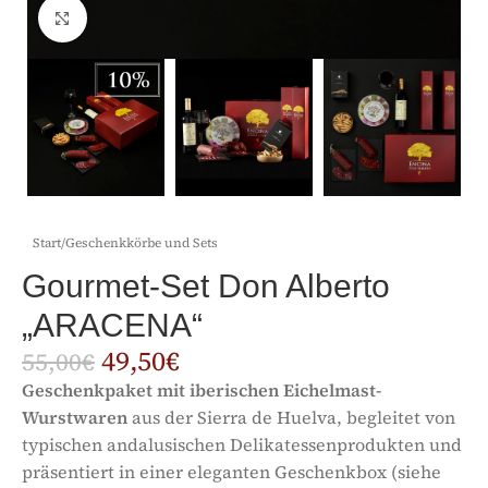
Click to enlarge
Start
/
Geschenkkörbe und Sets
Gourmet-Set Don Alberto
„ARACENA“
49,50
€
55,00
€
Geschenkpaket mit iberischen Eichelmast-
Wurstwaren
aus der Sierra de Huelva, begleitet von
typischen andalusischen Delikatessenprodukten und
präsentiert in einer eleganten Geschenkbox (siehe