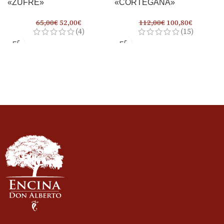
«ZUFRE»
«CORTEGANA»
65,00
€
52,00
€
112,00
€
100,80
€
(4)
(15)