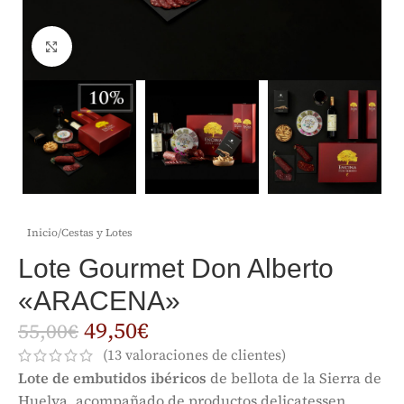
Clic para ampliar
Inicio
/
Cestas y Lotes
Lote Gourmet Don Alberto
«ARACENA»
49,50
€
55,00
€
(
13
valoraciones de clientes)
Lote de embutidos ibéricos
de bellota de la Sierra de
Huelva, acompañado de productos delicatessen