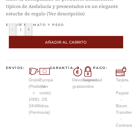
típicos de Andalucía y presentados en un elegante
estuche de regalo (Ver descripción)
ELEGIR FORMATO Y PESO
-
+
AÑADIR AL CARRITO
ENVÍOS:
GARANTÍA:
PAGO:
Gratis
Europa
Devoluciones
Seguridad
Tarjeta
(Pedidos
(Ver
gratis
online
-
>
coste)
Paypal
100€)
2/5
-
24/48h
días
Bizum
(Península)
Transfer
-
Contrar