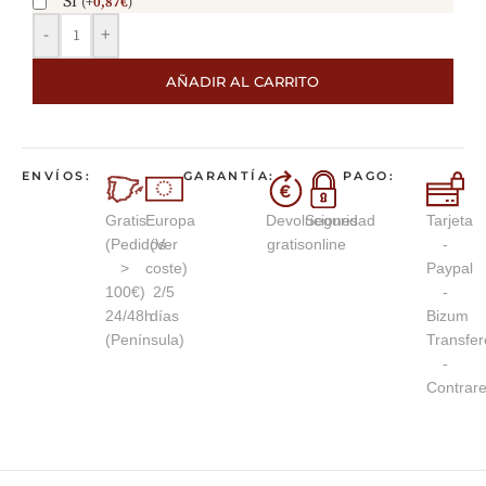
Si
(
+
0,87
€
)
-
+
AÑADIR AL CARRITO
ENVÍOS:
GARANTÍA:
PAGO:
Gratis
Europa
Devoluciones
Seguridad
Tarjeta
(Pedidos
(Ver
gratis
online
-
>
coste)
Paypal
100€)
2/5
-
24/48h
días
Bizum
(Península)
Transfer
-
Contrar