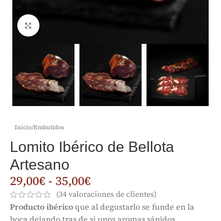
Clic para ampliar
Inicio
/
Embutidos
Lomito Ibérico de Bellota
Artesano
29,00
€
-
35,00
€
(
34
valoraciones de clientes)
Producto ibérico
que al degustarlo se funde en la
boca dejando tras de si unos aromas sápidos