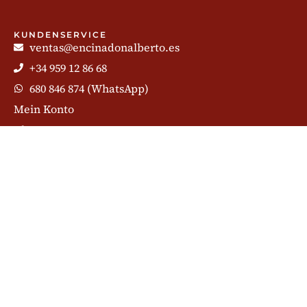
KUNDENSERVICE
ventas@encinadonalberto.es
+34 959 12 86 68
680 846 874 (WhatsApp)
Mein Konto
Chat
INHALTE
Schinken aus Huelva
Teile des Schinkens
Schinken schneiden
Das iberische Schwein
Der iberische Schinken
Schinken-Blog