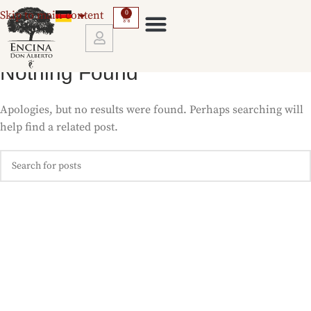
Skip to main content
0
Nothing Found
LERNEN SIE UNS KENNEN
Apologies, but no results were found. Perhaps searching will
help find a related post.