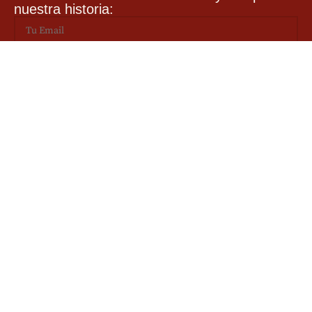
nuestra historia:
PAGO SEGURO
Servidor Seguro
Tarjetas
Bizum
Paypal
Transferencia
Contra-reembolso
COLABORADORES:
ENCINA DON ALBERTO © - 2026