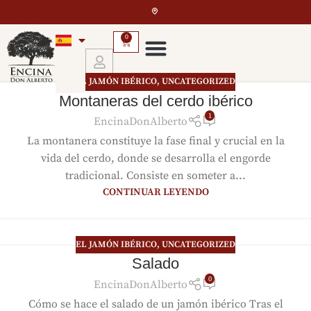
Skip to main content
0
EL JAMÓN IBÉRICO
,
UNCATEGORIZED
Montaneras del cerdo ibérico
1
EncinaDonAlberto
La montanera constituye la fase final y crucial en la
vida del cerdo, donde se desarrolla el engorde
tradicional. Consiste en someter a...
CONTINUAR LEYENDO
EL JAMÓN IBÉRICO
,
UNCATEGORIZED
Salado
0
EncinaDonAlberto
Cómo se hace el salado de un jamón ibérico Tras el