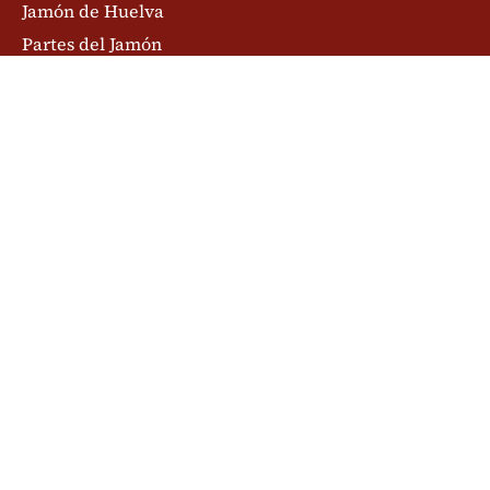
Jamón de Huelva
Partes del Jamón
Cortar Jamón
El cerdo Ibérico
El jamón Ibérico
Blog del Jamón
Suscríbete a nuestra newsletter y comparte
nuestra historia:
PAGO SEGURO
Servidor Seguro
Tarjetas