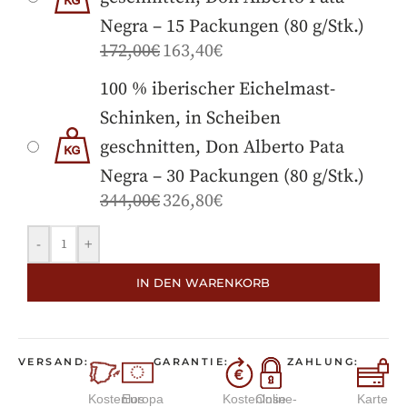
Negra – 15 Packungen (80 g/Stk.)
172,00
€
163,40
€
100 % iberischer Eichelmast-
Schinken, in Scheiben
geschnitten, Don Alberto Pata
Negra – 30 Packungen (80 g/Stk.)
344,00
€
326,80
€
-
+
IN DEN WARENKORB
VERSAND:
GARANTIE:
ZAHLUNG:
Kostenlos
Europa
Kostenlose
Online-
Karte