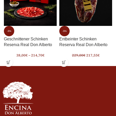
-5%
-5%
Geschnittener Schinken
Entbeinter Schinken
Reserva Real Don Alberto
Reserva Real Don Alberto
38,00
€
–
214,70
€
229,00
€
217,55
€