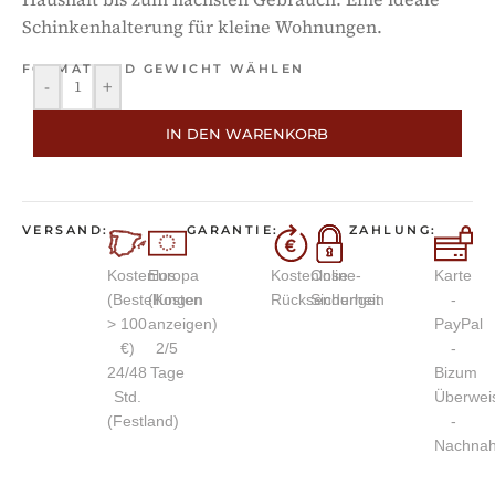
Schinkenhalterung für kleine Wohnungen.
FORMAT UND GEWICHT WÄHLEN
-
+
IN DEN WARENKORB
VERSAND:
GARANTIE:
ZAHLUNG:
Kostenlos
Europa
Kostenlose
Online-
Karte
(Bestellungen
(Kosten
Rücksendungen
Sicherheit
-
> 100
anzeigen)
PayPal
€)
2/5
-
24/48
Tage
Bizum
Std.
Überwei
(Festland)
-
Nachna