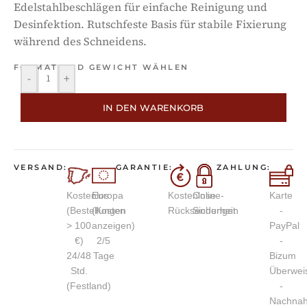
Edelstahlbeschlägen für einfache Reinigung und
Desinfektion. Rutschfeste Basis für stabile Fixierung
während des Schneidens.
FORMAT UND GEWICHT WÄHLEN
-
+
IN DEN WARENKORB
VERSAND:
GARANTIE:
ZAHLUNG:
Kostenlos
Europa
Kostenlose
Online-
Karte
(Bestellungen
(Kosten
Rücksendungen
Sicherheit
-
> 100
anzeigen)
PayPal
€)
2/5
-
24/48
Tage
Bizum
Std.
Überwei
(Festland)
-
Nachna