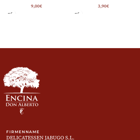
9,00
€
3,90
€
FIRMENNAME
DELICATESSEN JABUGO S.L.