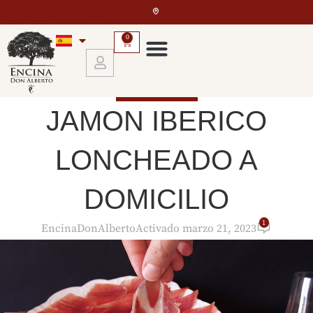
Skip to main content
0
EL JAMÓN IBÉRICO
JAMON IBERICO
LONCHEADO A
DOMICILIO
1
EncinaDonAlberto
Activado marzo 21, 2023