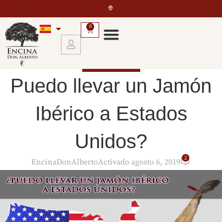
Skip to main content
0
EL JAMÓN IBÉRICO
Puedo llevar un Jamón
Ibérico a Estados
Unidos?
2
EncinaDonAlberto
Activado agosto 6, 2019