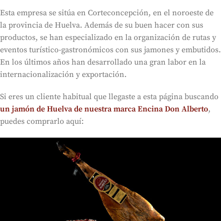
Esta empresa se sitúa en Corteconcepción, en el noroeste de
la provincia de Huelva. Además de su buen hacer con sus
productos, se han especializado en la organización de rutas y
eventos turístico-gastronómicos con sus jamones y embutidos.
En los últimos años han desarrollado una gran labor en la
internacionalización y exportación.
Si eres un cliente habitual que llegaste a esta página buscando
un jamón de Huelva de nuestra marca Encina Don Alberto
,
puedes comprarlo aquí: