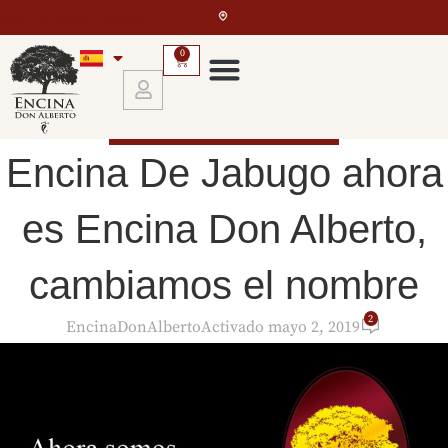
Skip to main content
0
EL JAMÓN IBÉRICO
,
UNCATEGORIZED
Encina De Jabugo ahora
es Encina Don Alberto,
cambiamos el nombre
2
EncinaDonAlberto
Activado mayo 2, 2019