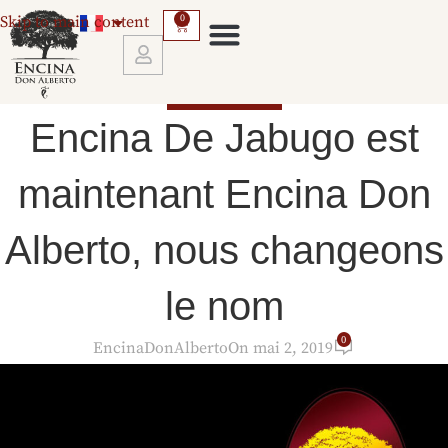
Skip to main content
0
JAMBON IBÉRIQUE
SERVICES ET CONDITIONS DE TRANSPORT
Encina De Jabugo est
maintenant Encina Don
Alberto, nous changeons
le nom
0
EncinaDonAlberto
On mai 2, 2019