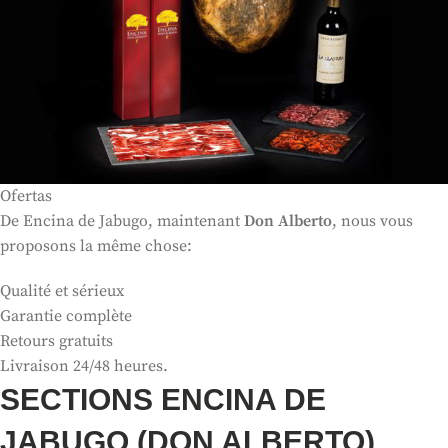
Ofertas
De Encina de Jabugo, maintenant
Don Alberto
, nous vous
proposons la même chose:
Qualité et sérieux
Garantie complète
Retours gratuits
Livraison 24/48 heures.
SECTIONS ENCINA DE
JABUGO (DON ALBERTO)