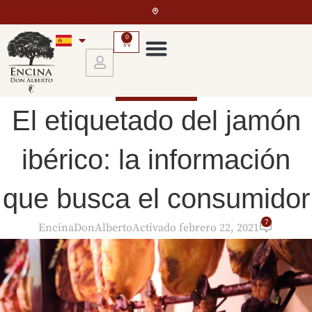
Skip to main content
0
EL JAMÓN IBÉRICO
El etiquetado del jamón
ibérico: la información
que busca el consumidor
7
EncinaDonAlberto
Activado febrero 22, 2021