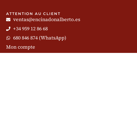
ATTENTION AU CLIENT
ventas@encinadonalberto.es
+34 959 12 86 68
680 846 874 (WhatsApp)
Mon compte
Chat
CONTENU
Jambon de Huelva
Parties de Jambon
Couper le Jambon
Porc Ibèrique
Jambon Ibérique
Blog de Jambon
Abonnez-vous à notre newsletter et partagez