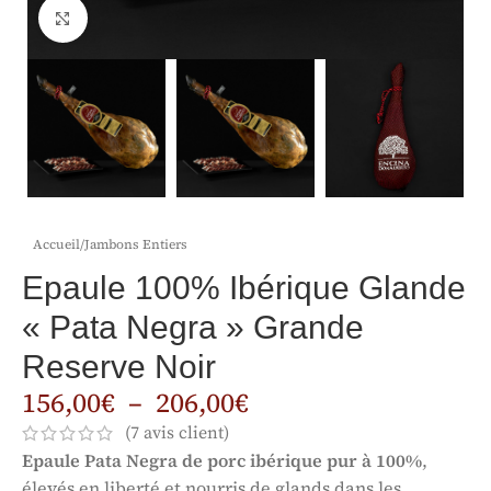
Click to enlarge
Accueil
/
Jambons Entiers
Epaule 100% Ibérique Glande
« Pata Negra » Grande
Reserve Noir
156,00
€
–
206,00
€
(
7
avis client)
Epaule Pata Negra de porc ibérique pur à 100%
,
élevés en liberté et nourris de glands dans les