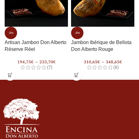
-5%
-5%
Artisan Jambon Don Alberto
Jambon Ibérique de Bellota
Réserve Réel
Don Alberto Rouge
194,75
€
–
233,70
€
310,65
€
–
348,65
€
(7)
(8)