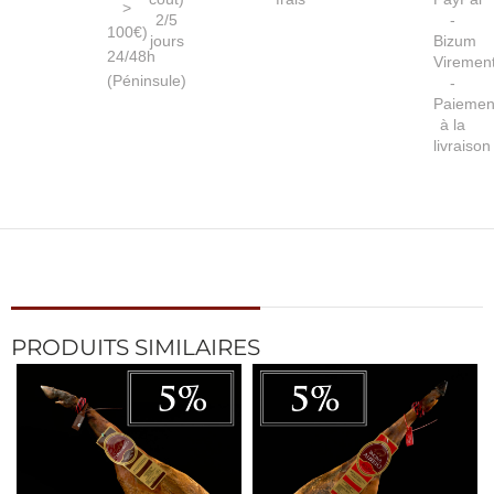
>
2/5
-
100€)
jours
Bizum
24/48h
Viremen
(Péninsule)
-
Paiemen
à la
livraison
PRODUITS SIMILAIRES