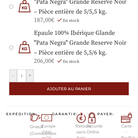
"Pata Negra" Grande Reserve Noir
– Pièce entière de 5/5,5 kg.
187,00
€
En stock
Epaule 100% Ibérique Glande
"Pata Negra" Grande Reserve Noir
– Pièce entière de 5,5/6 kg.
206,00
€
En stock
-
+
AJOUTER AU PANIER
EXPÉDITION:
GARANTIE:
PAYER:
Europe
Retours
Sécurité
Carte
Gratuit
(Voir
sans
Online
-
(Commandes
coût)
frais
PayPal