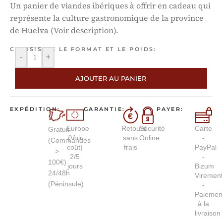
Un panier de viandes ibériques à offrir en cadeau qui
représente la culture gastronomique de la province
de Huelva (Voir description).
CHOISISSEZ LE FORMAT ET LE POIDS:
-
+
AJOUTER AU PANIER
EXPÉDITION:
GARANTIE:
PAYER:
Europe
Retours
Sécurité
Carte
Gratuit
(Voir
sans
Online
-
(Commandes
coût)
frais
PayPal
>
2/5
-
100€)
jours
Bizum
24/48h
Viremen
(Péninsule)
-
Paiemen
à la
livraison