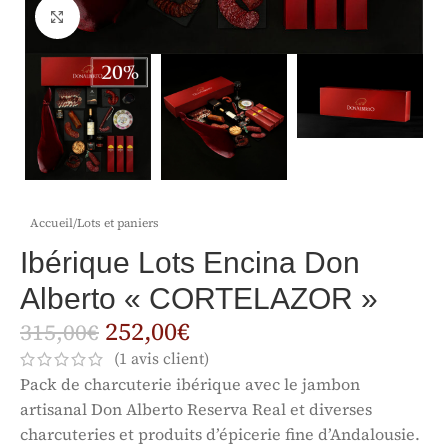
Click to enlarge
Accueil
/
Lots et paniers
Ibérique Lots Encina Don
Alberto « CORTELAZOR »
252,00
€
315,00
€
(
1
avis client)
Pack de charcuterie ibérique avec le jambon
artisanal Don Alberto Reserva Real et diverses
charcuteries et produits d’épicerie fine d’Andalousie.