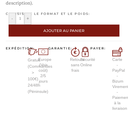
description).
CHOISISSEZ LE FORMAT ET LE POIDS:
-
+
AJOUTER AU PANIER
EXPÉDITION:
GARANTIE:
PAYER:
Europe
Retours
Sécurité
Carte
Gratuit
(Voir
sans
Online
-
(Commandes
coût)
frais
PayPal
>
2/5
-
100€)
jours
Bizum
24/48h
Viremen
(Péninsule)
-
Paiemen
à la
livraison