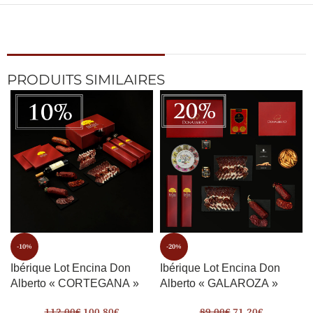
PRODUITS SIMILAIRES
-10%
-20%
Ibérique Lot Encina Don
Ibérique Lot Encina Don
Alberto « CORTEGANA »
Alberto « GALAROZA »
112,00
€
100,80
€
89,00
€
71,20
€