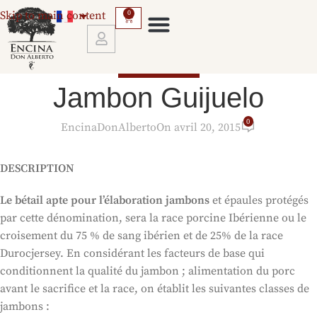
Skip to main content
0
JAMBON IBÉRIQUE
SERVICES ET CONDITIONS DE TRANSPORT
Jambon Guijuelo
0
EncinaDonAlberto
On avril 20, 2015
DESCRIPTION
Le bétail apte pour l’élaboration jambons
et épaules protégés
par cette dénomination, sera la race porcine Ibérienne ou le
croisement du 75 % de sang ibérien et de 25% de la race
Durocjersey. En considérant les facteurs de base qui
conditionnent la qualité du jambon ; alimentation du porc
avant le sacrifice et la race, on établit les suivantes classes de
jambons :